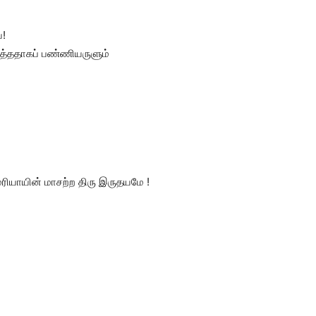
ே!
த்ததாகப் பண்ணியருளும்
மரியாயின் மாசற்ற திரு இருதயமே !