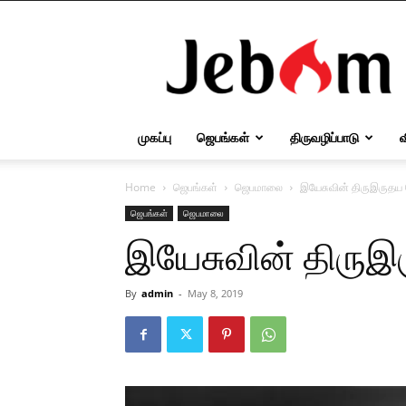
Jebam
முகப்பு
ஜெபங்கள்
திருவழிப்பாடு
Home
ஜெபங்கள்
ஜெபமாலை
இயேசுவின் திருஇருத
ஜெபங்கள்
ஜெபமாலை
இயேசுவின் திரு
By
admin
-
May 8, 2019