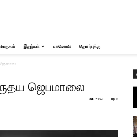
விதைகள்
இதழ்கள்
வானொலி
தொடர்புக்கு
ய ஜெபமாலை
இருதய ஜெபமாலை
23826
0