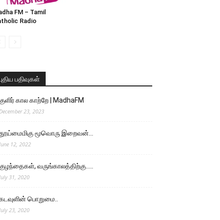
dha FM – Tamil
tholic Radio
புதிய பதிவுகள்
குளிர் கால காற்றே | MadhaFM
December 23, 2023
தூய்மைமிகு மூவொரு இறைவன்…
June 12, 2022
குழந்தைகள், வருங்காலத்திற்கு…..
July 31, 2020
கடவுளின் பொறுமை..
July 23, 2020