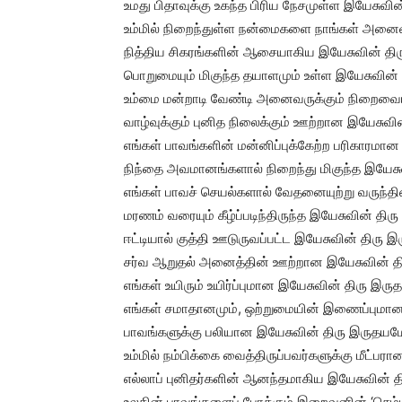
உமது பிதாவுக்கு உகந்த பிரிய நேசமுள்ள இயேசுவ
உம்மில் நிறைந்துள்ள நன்மைகளை நாங்கள் அனைவர
நித்திய சிகரங்களின் ஆசையாகிய இயேசுவின் தி
பொறுமையும் மிகுந்த தயாளமும் உள்ள இயேசுவின
உம்மை மன்றாடி வேண்டி அனைவருக்கும் நிறைவை
வாழ்வுக்கும் புனித நிலைக்கும் ஊற்றான இயேசுவ
எங்கள் பாவங்களின் மன்னிப்புக்கேற்ற பரிகாரமா
நிந்தை அவமானங்களால் நிறைந்து மிகுந்த இயேச
எங்கள் பாவச் செயல்களால் வேதனையுற்று வருந்
மரணம் வரையும் கீழ்ப்படிந்திருந்த இயேசுவின் த
ஈட்டியால் குத்தி ஊடுருவப்பட்ட இயேசுவின் திரு
சர்வ ஆறுதல் அனைத்தின் ஊற்றான இயேசுவின் த
எங்கள் உயிரும் உயிர்ப்புமான இயேசுவின் திரு இர
எங்கள் சமாதானமும், ஒற்றுமையின் இணைப்புமா
பாவங்களுக்கு பலியான இயேசுவின் திரு இருதய
உம்மில் நம்பிக்கை வைத்திருப்பவர்களுக்கு மீட்
எல்லாப் புனிதர்களின் ஆனந்தமாகிய இயேசுவின்
உலகின் பாவங்களைப் போக்கும் இறைவனின் ‘செம்