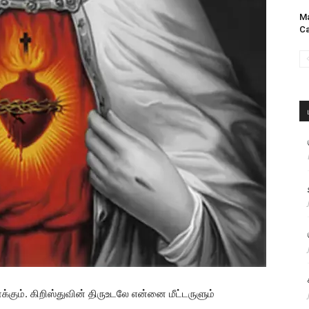
Ma
Ca
கும். கிறிஸ்துவின் திருஉடலே என்னை மீட்டருளும்