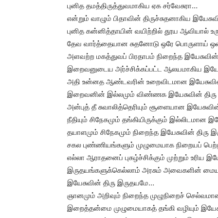
புனித தமத்திருத்துவமாகிய ஏக சர்வேசுரா…
என்றும் வாழும் பிதாவின் திருச்சுதனாகிய இயேசு
புனித கன்னித்தாயின் வயிற்றில் தூய ஆவியால் 
தேவ வார்த்தையான சுதனோடு ஒரே பொருளாய் ஒன்ற
அளவற்ற மகத்துவப் பிரதாபம் நிறைந்த இயேசுவின
இறைவனுடைய அர்ச்சிக்கப்பட்ட ஆலயமாகிய இயே
அதி உன்னத ஆண்டவரின் உறைவிடமான இயேசுவின
இறைவனின் இல்லமும் விண்ணக இயேசுவின் திர
அன்புத் தீ சுவாலித்தெரியும் சூளையான இயேசுவி
நீதியும் சிநேகமும் தங்கியிருக்கும் இல்லிடமான
தயாளமும் சிநேகமும் நிறைந்த இயேசுவின் திரு
சகல புண்ணியங்களும் முழுமையாக நிறையப் பெற
எல்லா ஆராதனைப் புகழ்ச்சிக்கும் முற்றும் உரிய 
இருதயங்களுக்கெல்லாம் அரசும் அவைகளின் ம
இயேசுவின் திரு இருதயமே…
ஞானமும் அறிவும் நிறைந்த முழுநிறைச் செல்வமா
இறைத்தன்மை முழுமையாகத் தங்கி வழியும் இயே