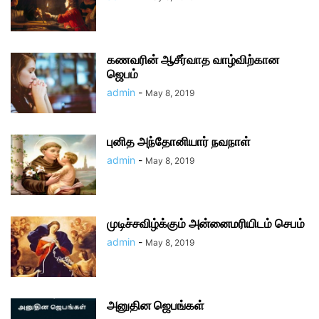
கணவரின் ஆசீர்வாத வாழ்விற்கான
ஜெபம்
admin
-
May 8, 2019
புனித அந்தோனியார் நவநாள்
admin
-
May 8, 2019
முடிச்சவிழ்க்கும் அன்னைமரியிடம் செபம்
admin
-
May 8, 2019
அனுதின ஜெபங்கள்