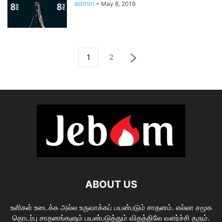
admin
-
May 8, 2019
1
2
ABOUT US
உளிகள் உடைக்க அல்ல உருவாக்கப் பயன்படும் சாதனம். எல்லா சமூக
தொடர்பு சாதனங்களும் பயன்படுத்தும் விதத்திலே வளர்ச்சி தரும்.