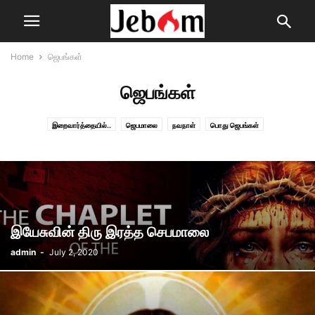
Home
ஜெபங்கள்
ஜெபங்கள்
இறைவார்த்தையில்..
ஜெபமாலை
நவநாள்
பொது ஜெபங்கள்
இயேசுவின் திரு இரத்த செபமாலை
admin
-
July 2, 2020